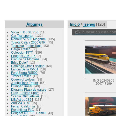
Álbumes
Inicio
/
Trenes
126
Buscar en este co
Volvo FH16 XL 750
11
Car Transporter
122
Renault AE500 Magnum
135
Toyota Celica 2000 GTR
75
Tecnokar Trailer Tank
83
Cargo Trailer
88
Coleccion KITT
359
Peugeot 205 T16
2
Circuito de Montaña
84
Brico Detolf
13
Catalogo Otras Escalas
68
Lancia Delta XV-01
18
Ford Sierra RS500
76
Timber Trailer
12
Queen of wolves
38
IMG 20240805
Jumbo Tank Trailer
66
204747199
Dumper Trailer
49
Diorama Plaza de garaje
27
Gran Turismo Sport
118
Scania R620 Atelier
130
MB Actros 1854
133
Audi A4 DTM
15
Ferrari California
25
Freightliner FLC
71
Peugeot 405 T16 Camel
43