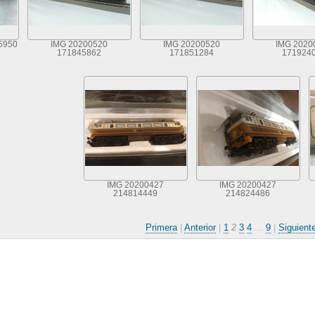
5950
IMG 20200520
IMG 20200520
IMG 2020
171845862
171851284
171924
IMG 20200427
IMG 20200427
214814449
214824486
Primera
|
Anterior
|
1
2
3
4
...
9
|
Siguient