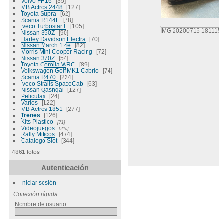
Volvo FH16
35
MB Actros 2448
127
Toyota Supra
62
Scania R144L
78
Iveco Turbostar II
105
IMG 20200716 18111
Nissan 350Z
90
Harley Davidson Electra
70
Nissan March 1.4e
82
Morris Mini Cooper Racing
72
Nissan 370Z
54
Toyota Corolla WRC
89
Volkswagen Golf MK1 Cabrio
74
Scania R470
224
Iveco Stralis SpaceCab
63
Nissan Qashqai
127
Peliculas
24
Varios
122
MB Actros 1851
277
Trenes
126
Kits Plastico
71
Videojuegos
210
Rally Miticos
474
Catalogo Slot
344
4861 fotos
Autenticación
Iniciar sesión
Conexión rápida
Nombre de usuario