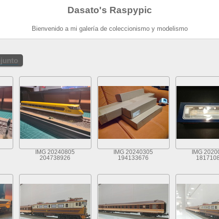
Dasato's Raspypic
Bienvenido a mi galería de coleccionismo y modelismo
njunto
IMG 20240805
IMG 20240305
IMG 2020
204738926
194133676
181710