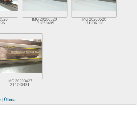
0520
IMG 20200520
IMG 20200520
096
171858495
171906128
IMG 20200427
214743481
e
|
Última