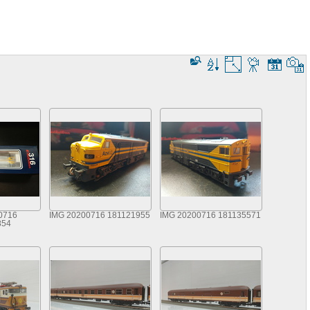
0716
IMG 20200716 181121955
IMG 20200716 181135571
854