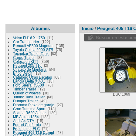
Álbumes
Inicio
/
Peugeot 405 T16 
Buscar en este co
Volvo FH16 XL 750
11
Car Transporter
122
Renault AE500 Magnum
135
Toyota Celica 2000 GTR
75
Tecnokar Trailer Tank
83
Cargo Trailer
88
Coleccion KITT
359
Peugeot 205 T16
2
Circuito de Montaña
84
Brico Detolf
13
Catalogo Otras Escalas
68
Lancia Delta XV-01
18
Ford Sierra RS500
76
Timber Trailer
12
Queen of wolves
38
DSC 1069
Jumbo Tank Trailer
66
Dumper Trailer
49
Diorama Plaza de garaje
27
Gran Turismo Sport
118
Scania R620 Atelier
130
MB Actros 1854
133
Audi A4 DTM
15
Ferrari California
25
Freightliner FLC
71
Peugeot 405 T16 Camel
43