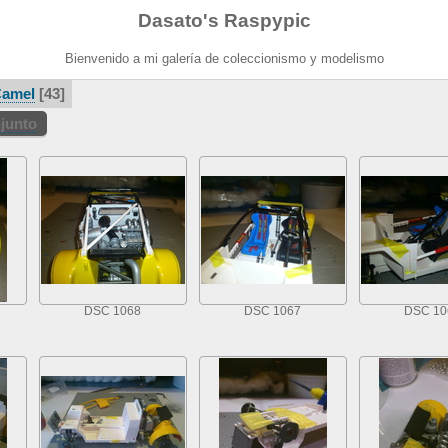
Dasato's Raspypic
Bienvenido a mi galería de coleccionismo y modelismo
Camel
43
njunto
DSC 1068
DSC 1067
DSC 10