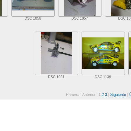
DSC 1058
DSC 1057
DSC 10
DSC 1031
DSC 1139
Primera |
Anterior |
1
2
3
|
Siguiente
|
Ú