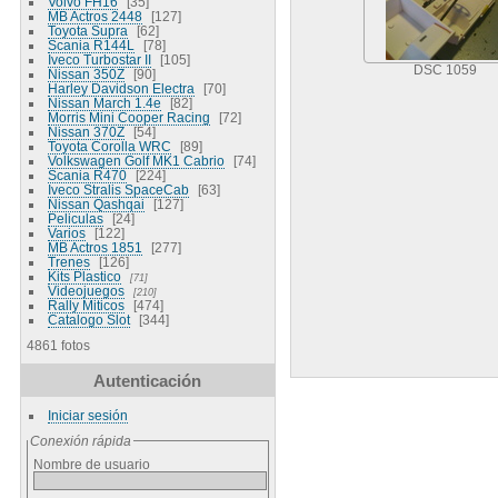
Volvo FH16
35
MB Actros 2448
127
Toyota Supra
62
Scania R144L
78
Iveco Turbostar II
105
DSC 1059
Nissan 350Z
90
Harley Davidson Electra
70
Nissan March 1.4e
82
Morris Mini Cooper Racing
72
Nissan 370Z
54
Toyota Corolla WRC
89
Volkswagen Golf MK1 Cabrio
74
Scania R470
224
Iveco Stralis SpaceCab
63
Nissan Qashqai
127
Peliculas
24
Varios
122
MB Actros 1851
277
Trenes
126
Kits Plastico
71
Videojuegos
210
Rally Miticos
474
Catalogo Slot
344
4861 fotos
Autenticación
Iniciar sesión
Conexión rápida
Nombre de usuario