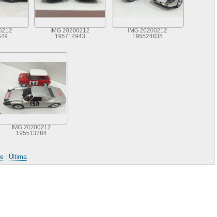
0212
IMG 20200212
IMG 20200212
649
195714943
195524835
IMG 20200212
195513284
te
|
Última