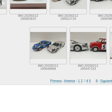
IMG 20200212
IMG 20200212
IMG 2020
195802815
195812719
195659
IMG 20200212
IMG 20200212
195648868
195447153
Primera
|
Anterior
|
1
2
3
4
5
...
9
|
Siguien