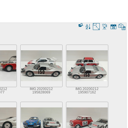
0212
IMG 20200212
IMG 20200212
077
195828069
195907162