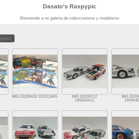
Dasato's Raspypic
Bienvenido a mi galería de coleccionismo y modelismo
njunto
IMG 20200420 162311945
IMG 20200212
IMG 2020
195924412
195944