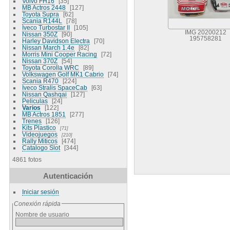
Volvo FH16
35
MB Actros 2448
127
Toyota Supra
62
Scania R144L
78
Iveco Turbostar II
105
IMG 20200212
Nissan 350Z
90
195758281
Harley Davidson Electra
70
Nissan March 1.4e
82
Morris Mini Cooper Racing
72
Nissan 370Z
54
Toyota Corolla WRC
89
Volkswagen Golf MK1 Cabrio
74
Scania R470
224
Iveco Stralis SpaceCab
63
Nissan Qashqai
127
Peliculas
24
Varios
122
MB Actros 1851
277
Trenes
126
Kits Plastico
71
Videojuegos
210
Rally Miticos
474
Catalogo Slot
344
4861 fotos
Autenticación
Iniciar sesión
Conexión rápida
Nombre de usuario