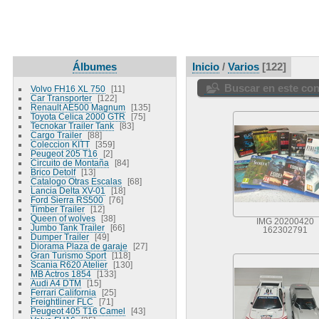
Álbumes
Inicio
/
Varios
122
Buscar en este co
Volvo FH16 XL 750
11
Car Transporter
122
Renault AE500 Magnum
135
Toyota Celica 2000 GTR
75
Tecnokar Trailer Tank
83
Cargo Trailer
88
Coleccion KITT
359
Peugeot 205 T16
2
Circuito de Montaña
84
Brico Detolf
13
Catalogo Otras Escalas
68
Lancia Delta XV-01
18
Ford Sierra RS500
76
Timber Trailer
12
Queen of wolves
38
IMG 20200420
Jumbo Tank Trailer
66
162302791
Dumper Trailer
49
Diorama Plaza de garaje
27
Gran Turismo Sport
118
Scania R620 Atelier
130
MB Actros 1854
133
Audi A4 DTM
15
Ferrari California
25
Freightliner FLC
71
Peugeot 405 T16 Camel
43